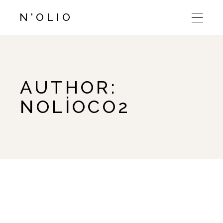
Skip
to
N'OLIO
the
content
AUTHOR:
NOLIOCO2