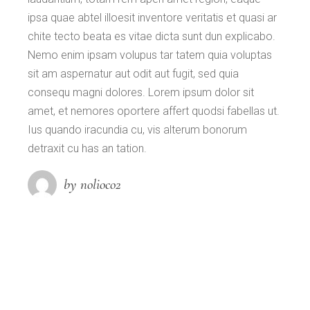
ipsa quae abtel illoesit inventore veritatis et quasi ar
chite tecto beata es vitae dicta sunt dun explicabo.
Nemo enim ipsam volupus tar tatem quia voluptas
sit am aspernatur aut odit aut fugit, sed quia
consequ magni dolores. Lorem ipsum dolor sit
amet, et nemores oportere affert quodsi fabellas ut.
Ius quando iracundia cu, vis alterum bonorum
detraxit cu has an tation.
by nolioco2