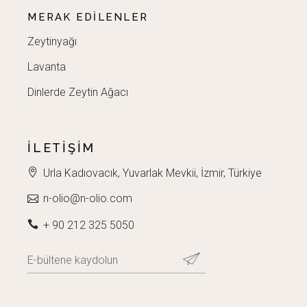
MERAK EDILENLER
Zeytinyağı
Lavanta
Dinlerde Zeytin Ağacı
İLETIŞIM
Urla Kadıovacık, Yuvarlak Mevkii, İzmir, Türkiye
n-olio@n-olio.com
+ 90 212 325 5050