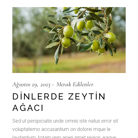
Ağustos 29, 2023
Merak Edilenler
DINLERDE ZEYTIN
AĞACI
Sed ut perspiciatis unde omnis iste natus error sit
voluptatemo accusantium on dolorei mque le
laudantium, totam rem aperi amet region, eaque