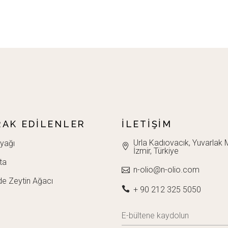
AK EDILENLER
İLETIŞIM
Urla Kadıovacık, Yuvarlak M
yağı
İzmir, Türkiye
ta
n-olio@n-olio.com
de Zeytin Ağacı
+ 90 212 325 5050