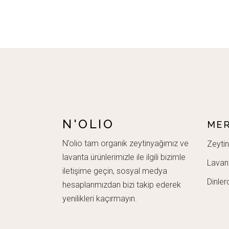
N'OLIO
MER
N’olio tam organik zeytinyağımız ve
Zeytin
lavanta ürünlerimizle ile ilgili bizimle
Lavan
iletişime geçin, sosyal medya
Dinler
hesaplarımızdan bizi takip ederek
yenilikleri kaçırmayın.