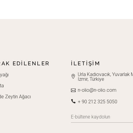
AK EDILENLER
İLETIŞIM
Urla Kadıovacık, Yuvarlak M
yağı
İzmir, Türkiye
ta
n-olio@n-olio.com
de Zeytin Ağacı
+ 90 212 325 5050